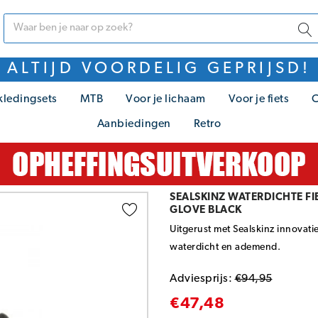
ALTIJD VOORDELIG GEPRIJSD!
kledingsets
MTB
Voor je lichaam
Voor je fiets
C
Aanbiedingen
Retro
SEALSKINZ WATERDICHTE F
GLOVE BLACK
Uitgerust met Sealskinz innovat
waterdicht en ademend.
Adviesprijs:
€94,95
€47,48