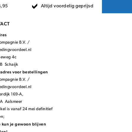
Altijd voordelig geprijsd
4,95
ACT
dres
mpagnie B.V. /
ledingvoordeel.nl
seweg 4c
B Schaijk
adres voor bestellingen
mpagnie B.V. /
ledingvoordeel.nl
rdijk 169-A,
KA Aalsmeer
el is vanaf 24 mei definitief
en;
 kun je gewoon blijven
len!