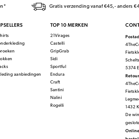
en*
Gratis verzending vanaf €45,- anders €
PSELLERS
TOP 10 MERKEN
CONT
hirts
21Virages
Posta
onderkleding
Castelli
4TheCo
broeken
GripGrab
Fietsk
sokken
Sidi
Schelt
acks
Sportful
5374 E
kleding aanbiedingen
Endura
Retour
Craft
4TheCo
Santini
Fietsk
Nalini
Legmee
Rogelli
1432 
De wink
geslot
Online
bestel