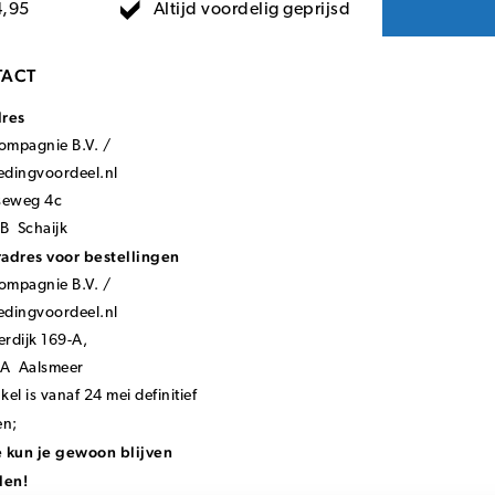
Altijd voordelig geprijsd
4,95
ACT
dres
mpagnie B.V. /
ledingvoordeel.nl
seweg 4c
B Schaijk
adres voor bestellingen
mpagnie B.V. /
ledingvoordeel.nl
rdijk 169-A,
KA Aalsmeer
el is vanaf 24 mei definitief
en;
 kun je gewoon blijven
len!