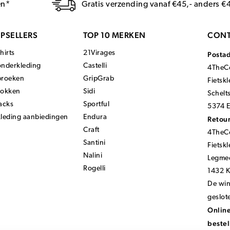
en*
Gratis verzending vanaf €45,- anders €
PSELLERS
TOP 10 MERKEN
CONT
hirts
21Virages
Posta
onderkleding
Castelli
4TheCo
broeken
GripGrab
Fietsk
sokken
Sidi
Schelt
acks
Sportful
5374 E
kleding aanbiedingen
Endura
Retour
Craft
4TheCo
Santini
Fietsk
Nalini
Legmee
Rogelli
1432 
De wink
geslot
Online
bestel