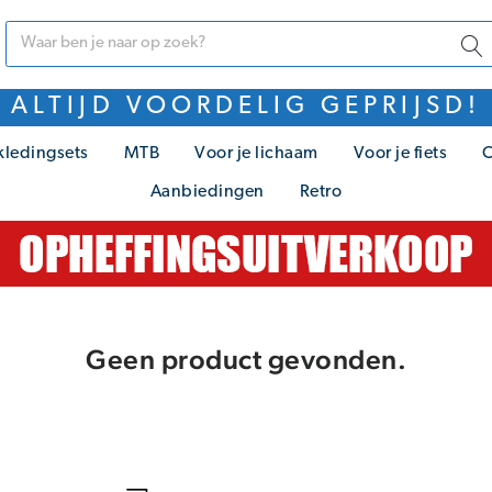
ALTIJD VOORDELIG GEPRIJSD!
kledingsets
MTB
Voor je lichaam
Voor je fiets
C
Aanbiedingen
Retro
Geen product gevonden.