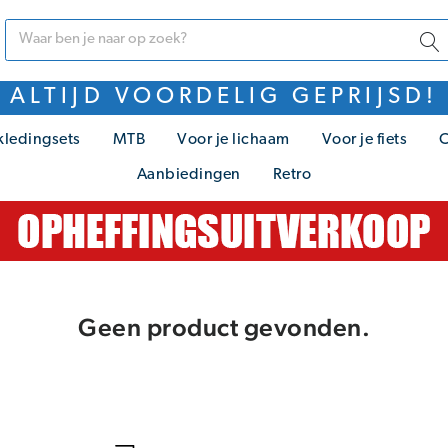
ALTIJD VOORDELIG GEPRIJSD!
kledingsets
MTB
Voor je lichaam
Voor je fiets
C
Aanbiedingen
Retro
Geen product gevonden.