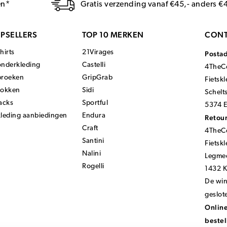
en*
Gratis verzending vanaf €45,- anders €
PSELLERS
TOP 10 MERKEN
CONT
hirts
21Virages
Posta
onderkleding
Castelli
4TheCo
broeken
GripGrab
Fietsk
sokken
Sidi
Schelt
acks
Sportful
5374 E
kleding aanbiedingen
Endura
Retour
Craft
4TheCo
Santini
Fietsk
Nalini
Legmee
Rogelli
1432 
De wink
geslot
Online
bestel