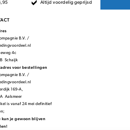
Altijd voordelig geprijsd
4,95
ACT
dres
mpagnie B.V. /
ledingvoordeel.nl
seweg 4c
B Schaijk
adres voor bestellingen
mpagnie B.V. /
ledingvoordeel.nl
rdijk 169-A,
KA Aalsmeer
el is vanaf 24 mei definitief
en;
 kun je gewoon blijven
len!