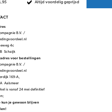
Altijd voordelig geprijsd
4,95
ACT
dres
mpagnie B.V. /
ledingvoordeel.nl
seweg 4c
B Schaijk
adres voor bestellingen
mpagnie B.V. /
ledingvoordeel.nl
rdijk 169-A,
KA Aalsmeer
el is vanaf 24 mei definitief
en;
 kun je gewoon blijven
len!