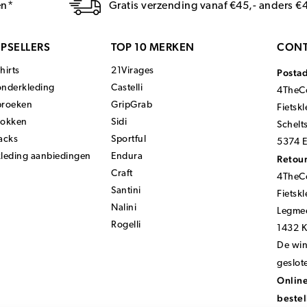
en*
Gratis verzending vanaf €45,- anders €
PSELLERS
TOP 10 MERKEN
CONT
hirts
21Virages
Posta
onderkleding
Castelli
4TheCo
broeken
GripGrab
Fietsk
sokken
Sidi
Schelt
acks
Sportful
5374 E
kleding aanbiedingen
Endura
Retour
Craft
4TheCo
Santini
Fietsk
Nalini
Legmee
Rogelli
1432 
De wink
geslot
Online
bestel