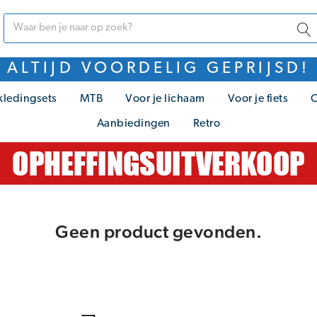
ALTIJD VOORDELIG GEPRIJSD!
kledingsets
MTB
Voor je lichaam
Voor je fiets
C
Aanbiedingen
Retro
Geen product gevonden.