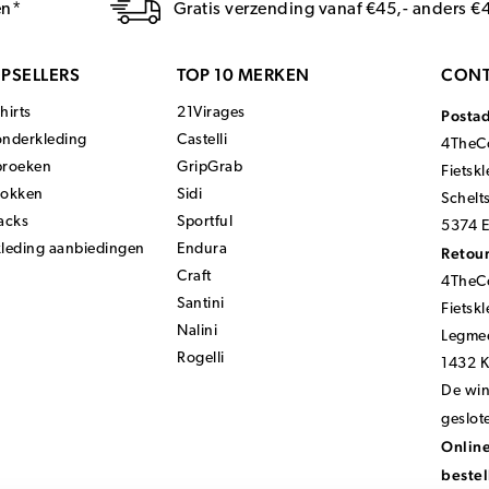
en*
Gratis verzending vanaf €45,- anders €
PSELLERS
TOP 10 MERKEN
CONT
hirts
21Virages
Posta
onderkleding
Castelli
4TheCo
broeken
GripGrab
Fietsk
sokken
Sidi
Schelt
acks
Sportful
5374 E
kleding aanbiedingen
Endura
Retour
Craft
4TheCo
Santini
Fietsk
Nalini
Legmee
Rogelli
1432 
De wink
geslot
Online
bestel