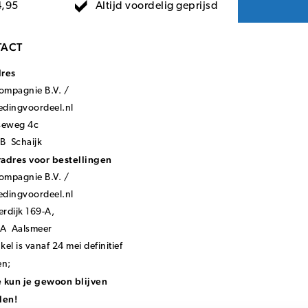
Altijd voordelig geprijsd
4,95
ACT
dres
mpagnie B.V. /
ledingvoordeel.nl
seweg 4c
B Schaijk
adres voor bestellingen
mpagnie B.V. /
ledingvoordeel.nl
rdijk 169-A,
KA Aalsmeer
el is vanaf 24 mei definitief
en;
 kun je gewoon blijven
len!