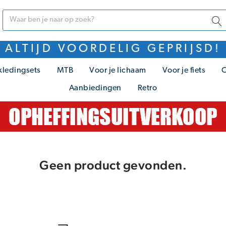
ALTIJD VOORDELIG GEPRIJSD!
kledingsets
MTB
Voor je lichaam
Voor je fiets
C
Aanbiedingen
Retro
Geen product gevonden.