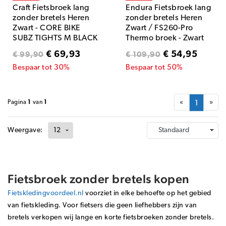
Craft Fietsbroek lang
Endura Fietsbroek lang
zonder bretels Heren
zonder bretels Heren
Zwart - CORE BIKE
Zwart / FS260-Pro
SUBZ TIGHTS M BLACK
Thermo broek - Zwart
€ 69,93
€ 54,95
€ 99,90
€ 109,90
Bespaar tot 30%
Bespaar tot 50%
«
»
Pagina
1
van
1
1
Weergave:
Fietsbroek zonder bretels kopen
Fietskledingvoordeel.nl
voorziet in elke behoefte op het gebied
van fietskleding. Voor fietsers die geen liefhebbers zijn van
bretels verkopen wij lange en korte fietsbroeken zonder bretels.