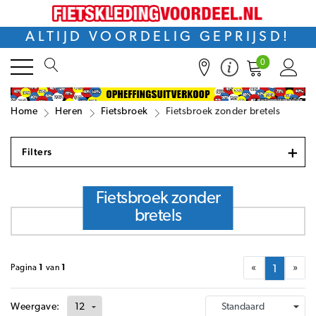
ALTIJD VOORDELIG GEPRIJSD!
0
Home
Heren
Fietsbroek
Fietsbroek zonder bretels
+
Filters
Fietsbroek zonder
bretels
«
»
Pagina
1
van
1
1
Weergave: