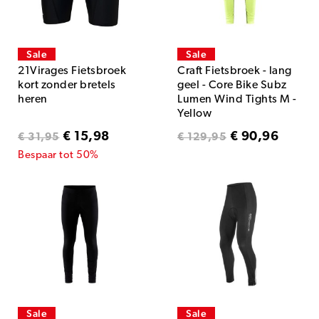
Sale
Sale
21Virages Fietsbroek
Craft Fietsbroek - lang
kort zonder bretels
geel - Core Bike Subz
heren
Lumen Wind Tights M -
Yellow
€ 15,98
€ 90,96
€ 31,95
€ 129,95
Bespaar tot 50%
Sale
Sale