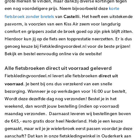
grote merken te vinden, maar dankzij diverse kortingen tegen
een nog voordeligere prijs. Neem bijvoorbeeld deze
korte
Castelli
fietsbroek zonder bretels
van
. Het heeft een uitstekende
pasvorm, is voorzien van een Kiss Air zeem voor langdurig
comfort en grippers zodat de broek goed op zijn plek blijft zitten.
Hierdoor kun jij op de fiets een topprestatie neerzetten. Er is dus
genoeg keuze bij Fietskledingvoordeel.nl voor de beste prijzen!
Bekijk en bestel eenvoudig online via de website!
Alle fietsbroeken direct uit voorraad geleverd
direct uit
Fietskledingvoordeel.nl levert alle fietsbroeken
voorraad
. Je bent bij ons dus verzekerd van een
snelle
bezorging
. Wanneer je op werkdagen voor 16:00 uur bestelt,
Wordt deze dezelfde dag nog verzonden! Bestel je in het
weekend, dan wordt jouw bestelling (indien op voorraad)
maandag verzonden. Daarnaast leveren wij bestellingen boven
de €45,- euro gratis door heel Nederland. Heb je een keuze
gemaakt, maar wil je je wielerbroek eerst passen voordat je deze
aanschaft? Dat kan in onze fietskledingwinkel in Ouderkerk aan