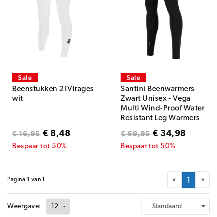
Sale
Sale
Beenstukken 21Virages
Santini Beenwarmers
wit
Zwart Unisex - Vega
Multi Wind-Proof Water
Resistant Leg Warmers
Black
€ 8,48
€ 34,98
€ 16,95
€ 69,95
Bespaar tot 50%
Bespaar tot 50%
«
»
Pagina
1
van
1
1
Weergave: