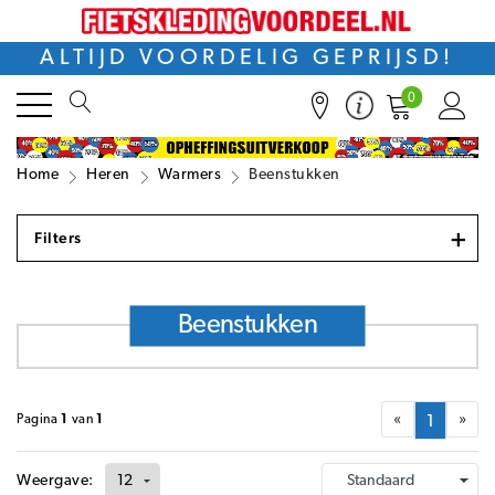
ALTIJD VOORDELIG GEPRIJSD!
0
Home
Heren
Warmers
Beenstukken
+
Filters
Beenstukken
«
»
Pagina
1
van
1
1
Weergave: