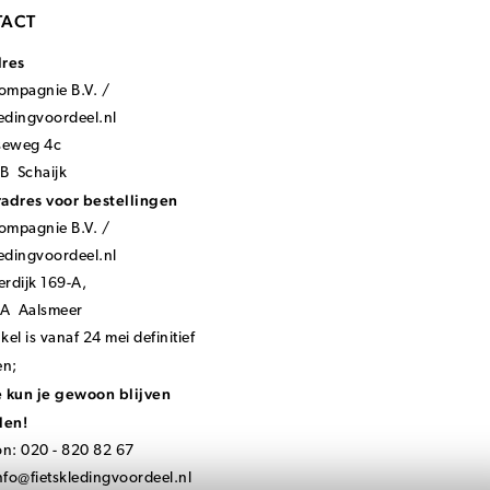
ACT
dres
mpagnie B.V. /
ledingvoordeel.nl
seweg 4c
B Schaijk
adres voor bestellingen
mpagnie B.V. /
ledingvoordeel.nl
rdijk 169-A,
KA Aalsmeer
el is vanaf 24 mei definitief
en;
 kun je gewoon blijven
len!
on: 020 - 820 82 67
nfo@fietskledingvoordeel.nl