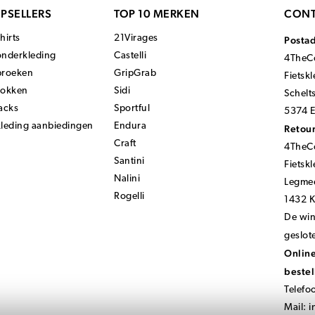
PSELLERS
TOP 10 MERKEN
CONT
hirts
21Virages
Posta
onderkleding
Castelli
4TheCo
broeken
GripGrab
Fietsk
sokken
Sidi
Schelt
acks
Sportful
5374 E
kleding aanbiedingen
Endura
Retour
Craft
4TheCo
Santini
Fietsk
Nalini
Legmee
Rogelli
1432 
De wink
geslot
Online
bestel
Telefo
Mail:
i