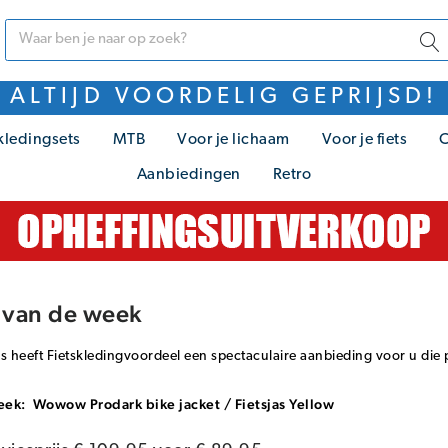
ALTIJD VOORDELIG GEPRIJSD!
kledingsets
MTB
Voor je lichaam
Voor je fiets
C
Aanbiedingen
Retro
 van de week
s heeft Fietskledingvoordeel een spectaculaire aanbieding voor u die p
eek:
Wowow Prodark bike jacket / Fietsjas Yellow