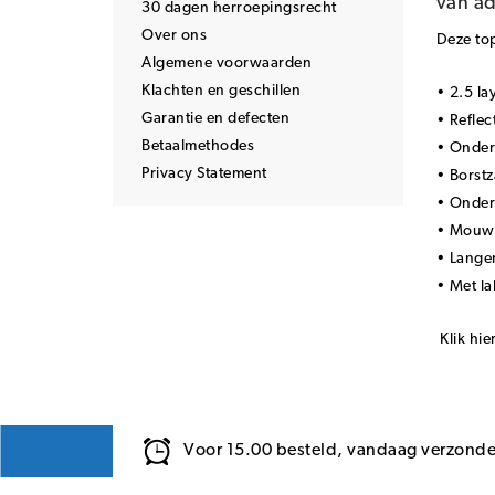
van ad
30 dagen herroepingsrecht
Over ons
Deze top
Algemene voorwaarden
Klachten en geschillen
• 2.5 la
Garantie en defecten
• Reflec
Betaalmethodes
• Ondera
Privacy Statement
• Borstz
• Ondera
• Mouwe
• Langer
• Met la
Klik hie
Voor 15.00 besteld, vandaag verzond