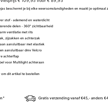
viesprijs
€ 109,95
voor
€ 89,95
jas beschermt je bij elke weersomstandigheden en maakt je optimaal z
yer stof - ademend en waterdicht
terende delen - 360° zichtbaarheid
rm ventilatie met rits
ak, zijzakken en achterzak
an aansluitbaar met elastiek
n aansluitbaar dmv Velcro
e achterflap
bel voor Multilight achteraan
r om dit artikel te bestellen
en*
Gratis verzending vanaf €45,- anders €