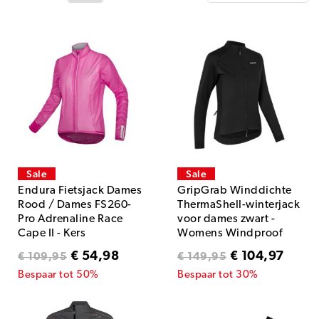
Sale
Sale
Endura Fietsjack Dames
GripGrab Winddichte
Rood / Dames FS260-
ThermaShell-winterjack
Pro Adrenaline Race
voor dames zwart -
Cape II - Kers
Womens Windproof
Winter Jacket
€ 54,98
€ 104,97
€ 109,95
€ 149,95
Bespaar tot 50%
Bespaar tot 30%