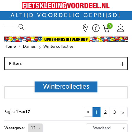
ALTIJD VOORDELIG GEPRIJSD!
0
Home
Dames
Wintercollecties
+
Filters
Wintercollecties
«
Pagina
1
van
17
1
2
3
»
Weergave: