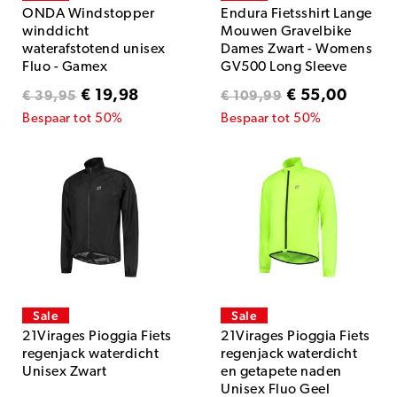
ONDA Windstopper
Endura Fietsshirt Lange
winddicht
Mouwen Gravelbike
waterafstotend unisex
Dames Zwart - Womens
Fluo - Gamex
GV500 Long Sleeve
Jersey Black
€ 19,98
€ 55,00
€ 39,95
€ 109,99
Bespaar tot 50%
Bespaar tot 50%
Sale
Sale
21Virages Pioggia Fiets
21Virages Pioggia Fiets
regenjack waterdicht
regenjack waterdicht
Unisex Zwart
en getapete naden
Unisex Fluo Geel